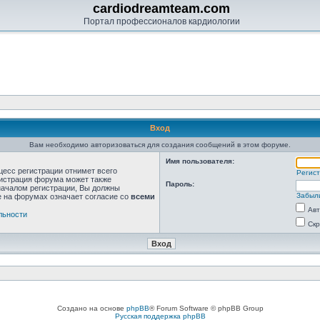
cardiodreamteam.com
Портал профессионалов кардиологии
Вход
Вам необходимо авторизоваться для создания сообщений в этом форуме.
Имя пользователя:
цесс регистрации отнимет всего
Регис
нистрация форума может также
Пароль:
началом регистрации, Вы должны
Забыл
е на форумах означает согласие со
всеми
Авт
льности
Скр
Создано на основе
phpBB
® Forum Software © phpBB Group
Русская поддержка phpBB