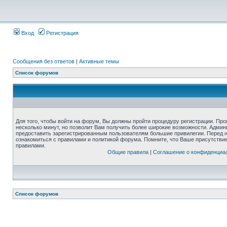
Вход
Регистрация
Сообщения без ответов
|
Активные темы
Список форумов
Для того, чтобы войти на форум, Вы должны пройти процедуру регистрации. Про
несколько минут, но позволит Вам получить более широкие возможности. Адми
предоставить зарегистрированным пользователям большие привилегии. Перед 
ознакомиться с правилами и политикой форума. Помните, что Ваше присутстви
правилами.
Общие правила
|
Соглашение о конфиденциа
Список форумов