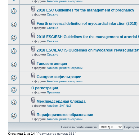
в форуме
Альбом рентгенограмм
2018 ESC Guidelines for the management of pregnancy
в форуме
Свежие
Fourth universal definition of myocardial infarction (2018)
в форуме
Свежие
2018 ESC/ESH Guidelines for the management of arterial 
в форуме
Свежие
2018 ESC/EACTS Guidelines on myocardial revasculariza
в форуме
Свежие
Гиповентиляция
в форуме
Альбом рентгенограмм
Синдром инфильтрации
в форуме
Альбом рентгенограмм
О регистрации.
в форуме
Правила
Межпредсердная блокада
в форуме
Альбом ЭКГ №2
Периферическое образование
в форуме
Альбом рентгенограмм
Показать сообщения за:
Сортирова
Страница
1
из
14
[ Результатов поиска: 331 ]