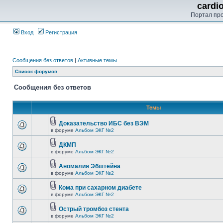
cardi
Портал пр
Вход
Регистрация
Сообщения без ответов
|
Активные темы
Список форумов
Сообщения без ответов
Темы
Доказательство ИБС без ВЭМ
в форуме
Альбом ЭКГ №2
ДКМП
в форуме
Альбом ЭКГ №2
Аномалия Эбштейна
в форуме
Альбом ЭКГ №2
Кома при сахарном диабете
в форуме
Альбом ЭКГ №2
Острый тромбоз стента
в форуме
Альбом ЭКГ №2