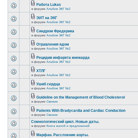
Работа Lukas
в форуме
Альбом ЭКГ №2
ЭИТ на ЭКГ
в форуме
Альбом ЭКГ №2
Синдром Фредерика
в форуме
Альбом ЭКГ №2
Отравления ядом
в форуме
Альбом ЭКГ №2
Рецидив инфаркта миокарда
в форуме
Альбом ЭКГ №2
ХТЛГ
в форуме
Альбом ЭКГ №2
Ушиб сердца
в форуме
Альбом ЭКГ №2
Guideline on the Management of Blood Cholesterol
в форуме
Свежие
Patients With Bradycardia and Cardiac Conduction
в форуме
Свежие
Сомнологический цикл. Новые даты.
в форуме
Книга жалоб и предложений
Марфан. Расслоение аорты.