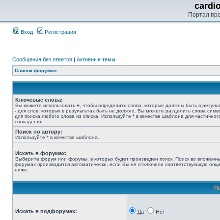
cardi
Портал пр
Вход
Регистрация
Сообщения без ответов
|
Активные темы
Список форумов
Ключевые слова:
Вы можете использовать
+
, чтобы определить слова, которые должны быть в результ
-
для слов, которых в результатах быть не должно. Вы можете разделить слова сим
для поиска любого слова из списка. Используйте
*
в качестве шаблона для частичног
совпадения.
Поиск по автору:
Используйте * в качестве шаблона.
Искать в форумах:
Выберите форум или форумы, в которых будет произведен поиск. Поиск во вложенн
форумах производится автоматически, если Вы не отключили соответствующую опц
ниже.
П
Искать в подфорумах:
Да
Нет