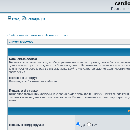
cardi
Портал пр
Вход
Регистрация
Сообщения без ответов
|
Активные темы
Список форумов
Ключевые слова:
Вы можете использовать
+
, чтобы определить слова, которые должны быть в результ
-
для слов, которых в результатах быть не должно. Вы можете разделить слова сим
для поиска любого слова из списка. Используйте
*
в качестве шаблона для частичног
совпадения.
Поиск по автору:
Используйте * в качестве шаблона.
Искать в форумах:
Выберите форум или форумы, в которых будет произведен поиск. Поиск во вложенн
форумах производится автоматически, если Вы не отключили соответствующую опц
ниже.
П
Искать в подфорумах:
Да
Нет