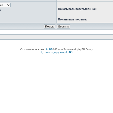
Показывать результаты как:
ю
Показывать первые:
Создано на основе
phpBB
® Forum Software © phpBB Group
Русская поддержка phpBB