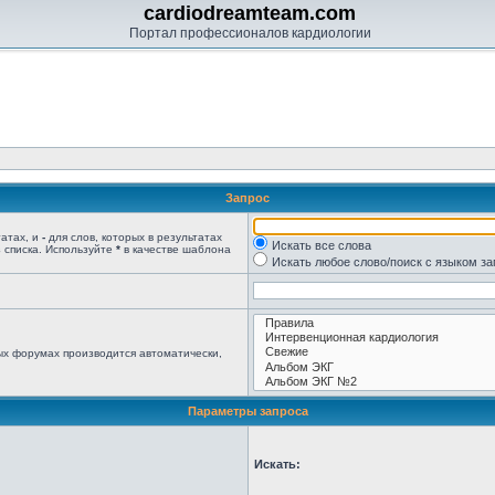
cardiodreamteam.com
Портал профессионалов кардиологии
Запрос
татах, и
-
для слов, которых в результатах
Искать все слова
 списка. Используйте
*
в качестве шаблона
Искать любое слово/поиск с языком з
ых форумах производится автоматически,
Параметры запроса
Искать: