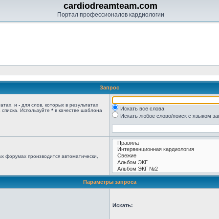
cardiodreamteam.com
Портал профессионалов кардиологии
Запрос
татах, и
-
для слов, которых в результатах
Искать все слова
 списка. Используйте
*
в качестве шаблона
Искать любое слово/поиск с языком з
ых форумах производится автоматически,
Параметры запроса
Искать: