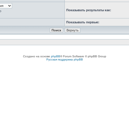
Показывать результаты как:
ю
Показывать первые:
Создано на основе
phpBB
® Forum Software © phpBB Group
Русская поддержка phpBB