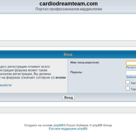
cardiodreamteam.com
Портал профессионалов кардиологии
Вход
Имя пользователя:
цесс регистрации отнимет всего
Регис
нистрация форума может также
Пароль:
началом регистрации, Вы должны
Забыл
е на форумах означает согласие со
всеми
Авт
льности
Скр
Создано на основе
phpBB
® Forum Software © phpBB Group
Русская поддержка phpBB