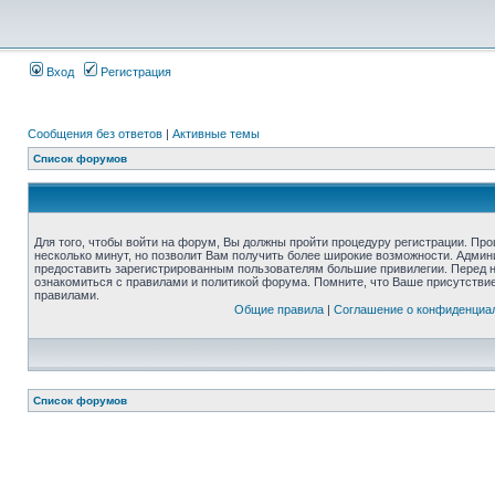
Вход
Регистрация
Сообщения без ответов
|
Активные темы
Список форумов
Для того, чтобы войти на форум, Вы должны пройти процедуру регистрации. Про
несколько минут, но позволит Вам получить более широкие возможности. Адми
предоставить зарегистрированным пользователям большие привилегии. Перед 
ознакомиться с правилами и политикой форума. Помните, что Ваше присутстви
правилами.
Общие правила
|
Соглашение о конфиденциа
Список форумов