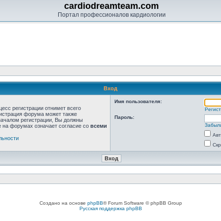
cardiodreamteam.com
Портал профессионалов кардиологии
Вход
Имя пользователя:
цесс регистрации отнимет всего
Регис
нистрация форума может также
Пароль:
началом регистрации, Вы должны
Забыл
е на форумах означает согласие со
всеми
Авт
льности
Скр
Создано на основе
phpBB
® Forum Software © phpBB Group
Русская поддержка phpBB