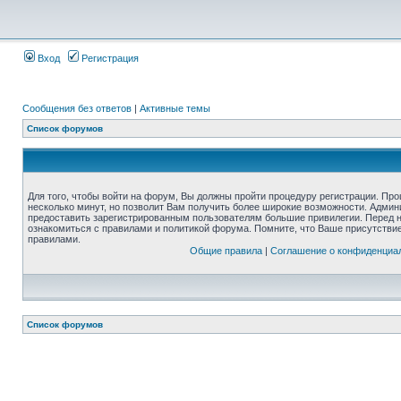
Вход
Регистрация
Сообщения без ответов
|
Активные темы
Список форумов
Для того, чтобы войти на форум, Вы должны пройти процедуру регистрации. Про
несколько минут, но позволит Вам получить более широкие возможности. Адми
предоставить зарегистрированным пользователям большие привилегии. Перед 
ознакомиться с правилами и политикой форума. Помните, что Ваше присутстви
правилами.
Общие правила
|
Соглашение о конфиденциа
Список форумов