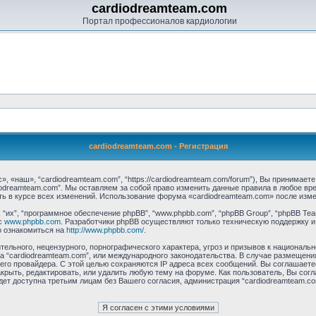
cardiodreamteam.com
Портал профессионалов кардиологии
cardiodreamteam.com - Регистрация
, «наш», “cardiodreamteam.com”, “https://cardiodreamteam.com/forum”), Вы принимает
iodreamteam.com”. Мы оставляем за собой право изменить данные правила в любое вре
ь в курсе всех изменений. Использование форума «cardiodreamteam.com» после изме
их”, “программное обеспечение phpBB”, “www.phpbb.com”, “phpBB Group”, “phpBB Tea
с
www.phpbb.com
. Разработчики phpBB осуществляют только техническую поддержку и
о ознакомиться на
http://www.phpbb.com/
.
ельного, нецензурного, порнографического характера, угроз и призывов к националь
ума “cardiodreamteam.com”, или международного законодательства. В случае размеще
его провайдера. С этой целью сохраняются IP адреса всех сообщений. Вы соглашаетес
крыть, редактировать, или удалить любую тему на форуме. Как пользователь, Вы сог
дет доступна третьим лицам без Вашего согласия, администрация “cardiodreamteam.co