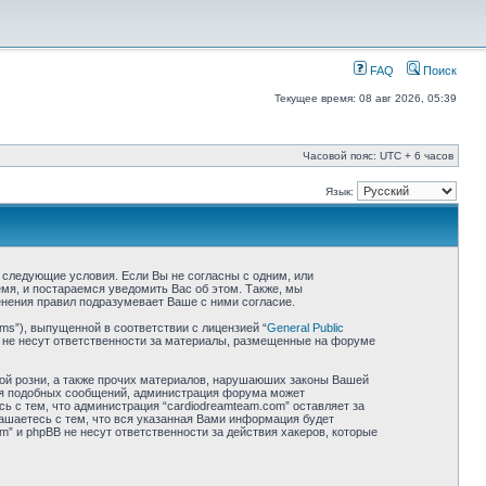
FAQ
Поиск
Текущее время: 08 авг 2026, 05:39
Часовой пояс: UTC + 6 часов
Язык:
е следующие условия. Если Вы не согласны с одним, или
мя, и постараемся уведомить Вас об этом. Также, мы
нения правил подразумевает Ваше с ними согласие.
ms”), выпущенной в соответствии с лицензией “
General Public
 не несут ответственности за материалы, размещенные на форуме
ной розни, а также прочих материалов, нарушаюших законы Вашей
ния подобных сообщений, администрация форума может
ь с тем, что администрация “cardiodreamteam.com” оставляет за
лашаетесь с тем, что вся указанная Вами информация будет
m” и phpBB не несут ответственности за действия хакеров, которые