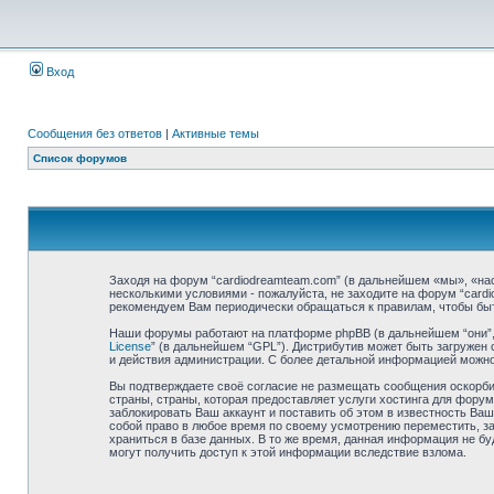
Вход
Сообщения без ответов
|
Активные темы
Список форумов
Заходя на форум “cardiodreamteam.com” (в дальнейшем «мы», «нас»
несколькими условиями - пожалуйста, не заходите на форум “card
рекомендуем Вам периодически обращаться к правилам, чтобы быт
Наши форумы работают на платформе phpBB (в дальнейшем “они”, “
License
” (в дальнейшем “GPL”). Дистрибутив может быть загружен 
и действия администрации. С более детальной информацией можн
Вы подтверждаете своё согласие не размещать сообщения оскорбит
страны, страны, которая предоставляет услуги хостинга для фор
заблокировать Ваш аккаунт и поставить об этом в известность Ваш
собой право в любое время по своему усмотрению переместить, за
храниться в базе данных. В то же время, данная информация не бу
могут получить доступ к этой информации вследствие взлома.