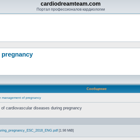
cardiodreamteam.com
Портал профессионалов кардиологии
f pregnancy
Сообщение
he management of pregnancy
of cardiovascular diseases during pregnancy
during_pregnancy_ESC_2018_ENG.pdf
[1.98 MiB]