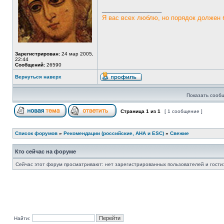
_________________
Я вас всех люблю, но порядок должен 
Зарегистрирован:
24 мар 2005,
22:44
Сообщений:
26590
Вернуться наверх
Показать сооб
Страница
1
из
1
[ 1 сообщение ]
Список форумов
»
Рекомендации (российские, AHA и ESC)
»
Свежие
Кто сейчас на форуме
Сейчас этот форум просматривают: нет зарегистрированных пользователей и гости:
Найти: