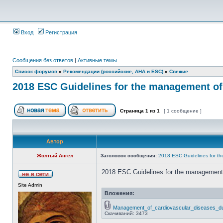
Вход
Регистрация
Сообщения без ответов
|
Активные темы
Список форумов
»
Рекомендации (российские, AHA и ESC)
»
Свежие
2018 ESC Guidelines for the management o
Страница
1
из
1
[ 1 сообщение ]
Автор
Жолтый Ангел
Заголовок сообщения:
2018 ESC Guidelines for t
2018 ESC Guidelines for the management 
Site Admin
Вложения:
Management_of_cardiovascular_diseases_
Скачиваний: 3473