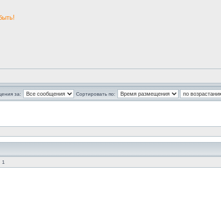
быть!
щения за:
Сортировать по:
 1