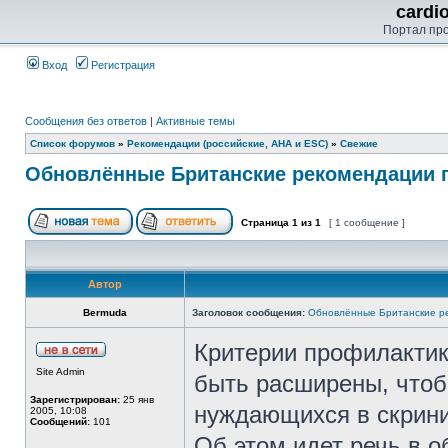
cardi
Портал пр
Вход
Регистрация
Сообщения без ответов
|
Активные темы
Список форумов
»
Рекомендации (российские, AHA и ESC)
»
Свежие
Обновлённые Британские рекомендации 
Страница
1
из
1
[ 1 сообщение ]
Автор
Bermuda
Заголовок сообщения:
Обновлённые Британские р
Критерии профилактик
Site Admin
быть расширены, чтоб
Зарегистрирован:
25 янв
нуждающихся в скрини
2005, 10:08
Сообщений:
101
Об этом идет речь в 