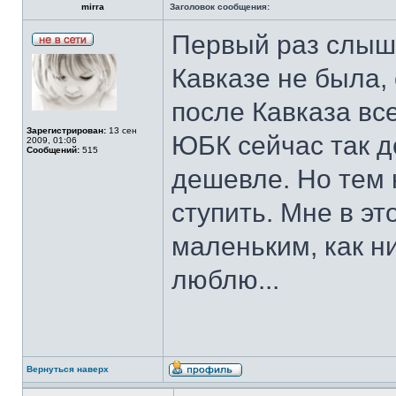
mirra
Заголовок сообщения:
Первый раз слышу
Кавказе не была,
после Кавказа вс
Зарегистрирован:
13 сен
ЮБК сейчас так до
2009, 01:06
Сообщений:
515
дешевле. Но тем 
ступить. Мне в эт
маленьким, как ни
люблю...
Вернуться наверх