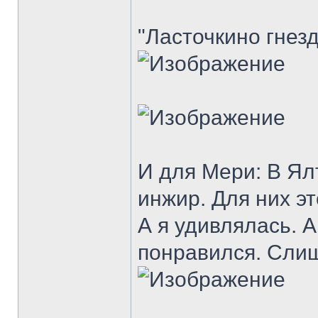
"Ласточкино гнез
И для Мери: В Ял
инжир. Для них эт
А я удивлялась. А
понравился. Сли