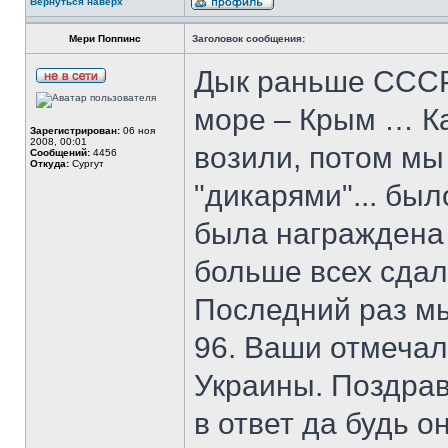
Вернуться наверх
Мери Поппинс
Заголовок сообщения:
Дык раньше СССРо
море – Крым … Ка
Зарегистрирован:
06 ноя
2008, 00:01
возили, потом мы
Сообщений:
4456
Откуда:
Сургут
"дикарями"... был
была награждена п
больше всех сда
Последний раз мы
96. Ваши отмечал
Украины. Поздрав
в ответ да будь о