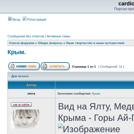
cardi
Портал пр
Вход
Регистрация
Сообщения без ответов
|
Активные темы
Список форумов
»
Общие вопросы
»
Наше творчество и наши путешествия
Крым.
Страница
1
из
1
[ Сообщений: 11 ]
Для печати
Автор
mirra
Заголовок сообщения:
Крым.
Вид на Ялту, Мед
Крыма - Горы Ай-