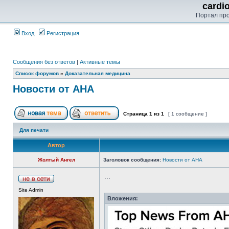
cardi
Портал пр
Вход
Регистрация
Сообщения без ответов
|
Активные темы
Список форумов
»
Доказательная медицина
Новости от AHA
Страница
1
из
1
[ 1 сообщение ]
Для печати
Автор
Жолтый Ангел
Заголовок сообщения:
Новости от AHA
...
Site Admin
Вложения: