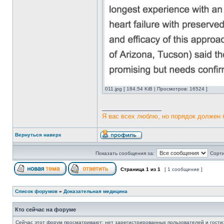
011.jpg [ 184.54 KiB | Просмотров: 16524 ]
_________________
Я вас всех люблю, но порядок должен 
Вернуться наверх
Показать сообщения за:
Сорти
Страница
1
из
1
[ 1 сообщение ]
Список форумов
»
Доказательная медицина
Кто сейчас на форуме
Сейчас этот форум просматривают: нет зарегистрированных пользователей и гости: