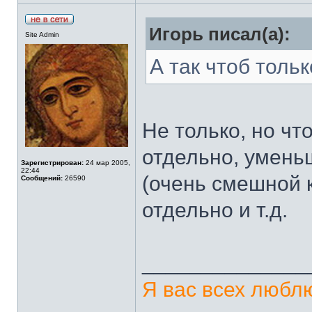
Игорь писал(а):
Site Admin
А так чтоб толь
Не только, но чт
отдельно, умень
Зарегистрирован:
24 мар 2005,
22:44
(очень смешной к
Сообщений:
26590
отдельно и т.д.
______________
Я вас всех люблю