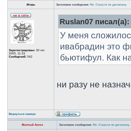
Игорь
Заголовок сообщения:
Re: Страсти по дигоксину.
Ruslan07 писал(а):
У меня сложилос
ивабрадин это ф
Зарегистрирован:
30 окт
2005, 11:33
бьютифул. Как н
Сообщений:
542
ни разу не назна
Вернуться наверх
Жолтый Ангел
Заголовок сообщения:
Re: Страсти по дигоксину.