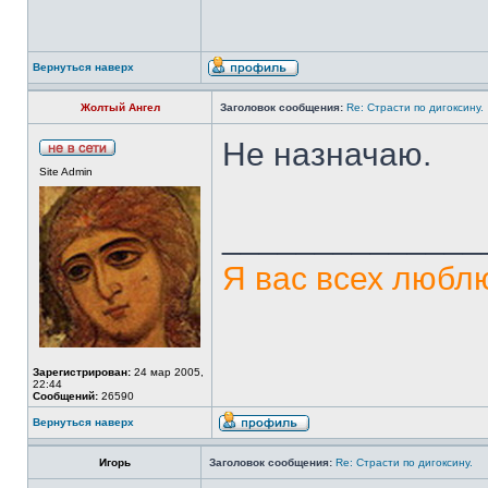
Вернуться наверх
Жолтый Ангел
Заголовок сообщения:
Re: Страсти по дигоксину.
Не назначаю.
Site Admin
______________
Я вас всех люблю
Зарегистрирован:
24 мар 2005,
22:44
Сообщений:
26590
Вернуться наверх
Игорь
Заголовок сообщения:
Re: Страсти по дигоксину.