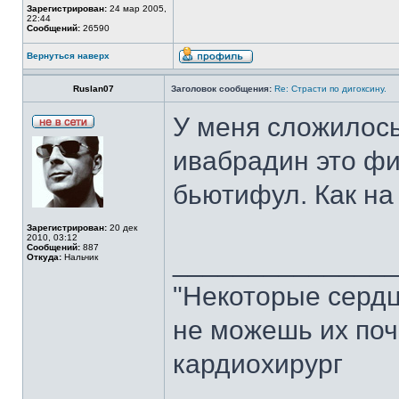
Зарегистрирован:
24 мар 2005,
22:44
Сообщений:
26590
Вернуться наверх
Ruslan07
Заголовок сообщения:
Re: Страсти по дигоксину.
У меня сложилось
ивабрадин это фи
бьютифул. Как на
Зарегистрирован:
20 дек
2010, 03:12
Сообщений:
887
______________
Откуда:
Нальчик
"Некоторые сердц
не можешь их поч
кардиохирург