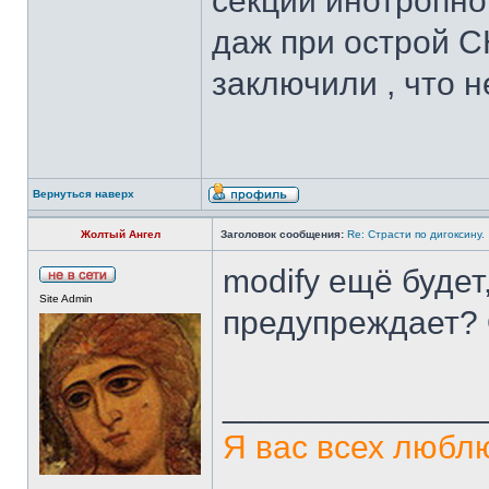
секции инотропно
даж при острой С
заключили , что н
Вернуться наверх
Жолтый Ангел
Заголовок сообщения:
Re: Страсти по дигоксину.
modify ещё будет
Site Admin
предупреждает? 
______________
Я вас всех люблю