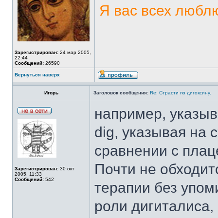
Я вас всех люблю
Зарегистрирован:
24 мар 2005,
22:44
Сообщений:
26590
Вернуться наверх
Игорь
Заголовок сообщения:
Re: Страсти по дигоксину.
например, указыва
dig, указывая на
сравнении с плац
Почти не обходит
Зарегистрирован:
30 окт
2005, 11:33
Сообщений:
542
терапии без упом
роли дигиталиса,