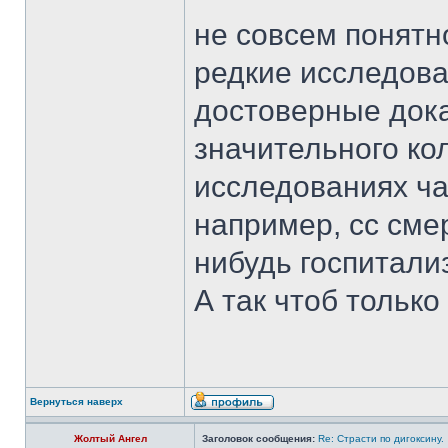
не совсем понятно
редкие исследован
достоверные док
значительного ко
исследованиях ч
например, сс смер
нибудь госпитализ
А так чтоб только
Вернуться наверх
Жолтый Ангел
Заголовок сообщения:
Re: Страсти по дигоксину.