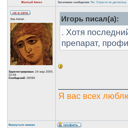
Жолтый Ангел
Заголовок сообщения:
Re: Страсти по дигоксину.
Игорь писал(а):
Site Admin
. Хотя последни
препарат, проф
Зарегистрирован:
24 мар 2005,
22:44
Сообщений:
26590
______________
Я вас всех люблю
Вернуться наверх