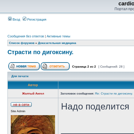
cardi
Портал пр
Вход
Регистрация
Сообщения без ответов
|
Активные темы
Список форумов
»
Доказательная медицина
Страсти по дигоксину.
Страница
2
из
2
[ Сообщений: 28 ]
Для печати
Автор
Жолтый Ангел
Заголовок сообщения:
Re: Страсти по дигоксину.
Надо поделится
Site Admin
______________