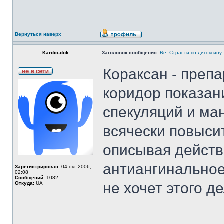
Вернуться наверх
Kardio-dok
Заголовок сообщения:
Re: Страсти по дигоксину.
Кораксан - преп
коридор показа
спекуляций и ма
всячески повысит
описывая действ
антиангинальное,
Зарегистрирован:
04 окт 2006,
02:08
Сообщений:
1082
не хочет этого де
Откуда:
UA