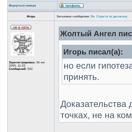
Вернуться наверх
Игорь
Заголовок сообщения:
Re: Страсти по дигоксину.
Жолтый Ангел пис
Игорь писал(а):
Зарегистрирован:
30 окт
но если гипотез
2005, 11:33
Сообщений:
542
принять.
Доказательства 
точках, не на к