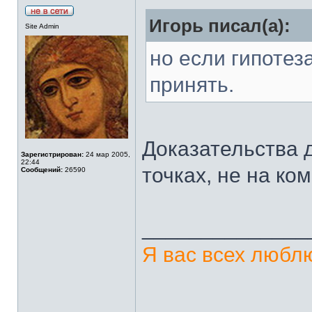
Игорь писал(а):
Site Admin
но если гипотез
принять.
Доказательства 
Зарегистрирован:
24 мар 2005,
22:44
точках, не на ко
Сообщений:
26590
______________
Я вас всех люблю