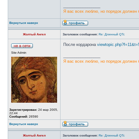
_________________
Я вас всех люблю, но порядок должен 
Вернуться наверх
Жолтый Ангел
Заголовок сообщения:
Re: Длинный QTc
После кордарона
viewtopic.php?f=11&t=
Site Admin
_________________
Я вас всех люблю, но порядок должен 
Зарегистрирован:
24 мар 2005,
22:44
Сообщений:
26590
Вернуться наверх
Жолтый Ангел
Заголовок сообщения:
Re: Длинный QTc