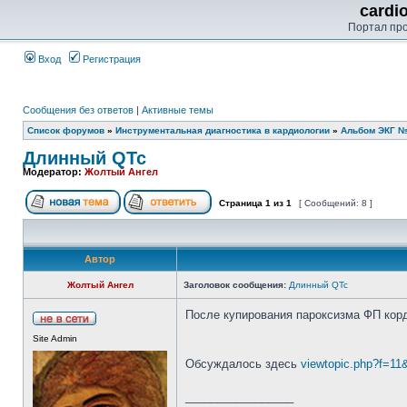
cardi
Портал пр
Вход
Регистрация
Сообщения без ответов
|
Активные темы
Список форумов
»
Инструментальная диагностика в кардиологии
»
Альбом ЭКГ 
Длинный QTc
Модератор:
Жолтый Ангел
Страница
1
из
1
[ Сообщений: 8 ]
Автор
Жолтый Ангел
Заголовок сообщения:
Длинный QTc
После купирования пароксизма ФП корд
Site Admin
Обсуждалось здесь
viewtopic.php?f=1
_________________