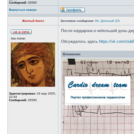
Сообщений:
26590
Вернуться наверх
Жолтый Ангел
Заголовок сообщения:
Re: Длинный QTc
После кордарона и небольшой дозы ди
Site Admin
Обсуждалось здесь
https://vk.com/clu
Вложения:
Зарегистрирован:
24 мар 2005,
22:44
Сообщений:
26590