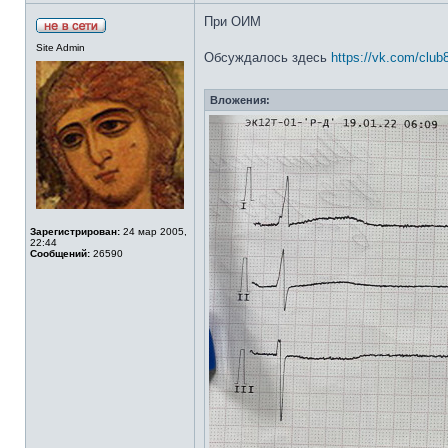
При ОИМ
Site Admin
Обсуждалось здесь
https://vk.com/clu
Вложения:
Зарегистрирован:
24 мар 2005,
22:44
Сообщений:
26590