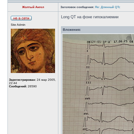
Жолтый Ангел
Заголовок сообщения:
Re: Длинный QTc
Long QT на фоне гипокалиемии
Site Admin
Вложения:
Зарегистрирован:
24 мар 2005,
22:44
Сообщений:
26590