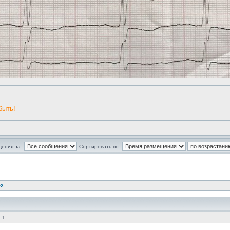
быть!
щения за:
Сортировать по:
№2
 1