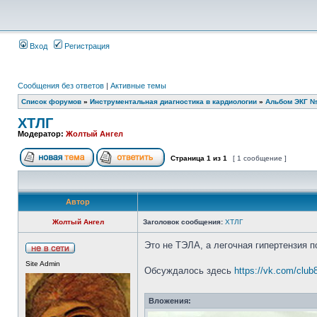
Вход
Регистрация
Сообщения без ответов
|
Активные темы
Список форумов
»
Инструментальная диагностика в кардиологии
»
Альбом ЭКГ 
ХТЛГ
Модератор:
Жолтый Ангел
Страница
1
из
1
[ 1 сообщение ]
Автор
Жолтый Ангел
Заголовок сообщения:
ХТЛГ
Это не ТЭЛА, а легочная гипертензия 
Site Admin
Обсуждалось здесь
https://vk.com/clu
Вложения: