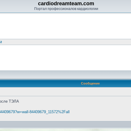
cardiodreamteam.com
Портал профессионалов кардиологии
№2
Сообщение
после ТЭЛА
b84409679?w=wall-84409679_11572%2Fall